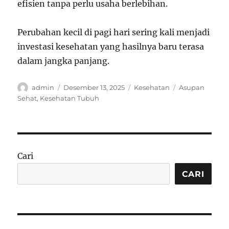
efisien tanpa perlu usaha berlebihan.
Perubahan kecil di pagi hari sering kali menjadi
investasi kesehatan yang hasilnya baru terasa
dalam jangka panjang.
Author
Posted
Categories
Tags
admin
Desember 13, 2025
Kesehatan
Asupan
on
Sehat
,
Kesehatan Tubuh
Cari
CARI