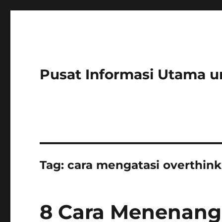
Pusat Informasi Utama u
Tag:
cara mengatasi overthink
8 Cara Menenangk