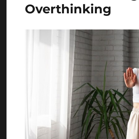
Overthinking