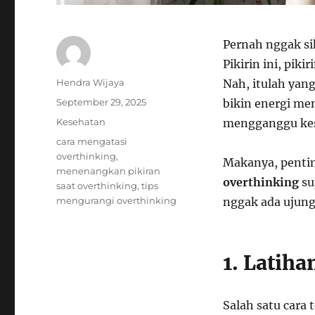
Pernah nggak si
Pikirin ini, pik
Author
Hendra Wijaya
Nah, itulah yang
Posted
September 29, 2025
bikin energi men
on
Categories
Kesehatan
mengganggu kes
Tags
cara mengatasi
overthinking
,
Makanya, pentin
menenangkan pikiran
overthinking
su
saat overthinking
,
tips
mengurangi overthinking
nggak ada ujung
1. Latih
Salah satu cara