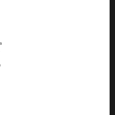
a
.
n