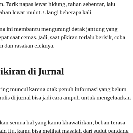
. Tarik napas lewat hidung, tahan sebentar, lalu
han lewat mulut. Ulangi beberapa kali.
ana ini membantu mengurangi detak jantung yang
pat saat cemas. Jadi, saat pikiran terlalu berisik, coba
am dan rasakan efeknya.
Pikiran di Jurnal
ring muncul karena otak penuh informasi yang belum
ulis di jurnal bisa jadi cara ampuh untuk mengeluarkan
kan semua hal yang kamu khawatirkan, beban terasa
lain itu, kamu bisa melihat masalah dari sudut pandang