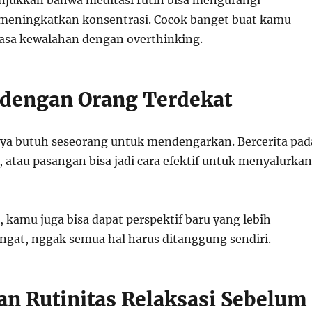
njukkan bahwa meditasi rutin bisa mengurangi
meningkatkan konsentrasi. Cocok banget buat kamu
asa kewalahan dengan overthinking.
a dengan Orang Terdekat
ya butuh seseorang untuk mendengarkan. Bercerita pad
 atau pasangan bisa jadi cara efektif untuk menyalurkan
a, kamu juga bisa dapat perspektif baru yang lebih
gat, nggak semua hal harus ditanggung sendiri.
kan Rutinitas Relaksasi Sebelum