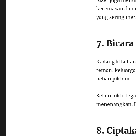
Riset juga menu
kecemasan dan 
yang sering mer
7. Bicar
Kadang kita han
teman, keluarga,
beban pikiran.
Selain bikin leg
menenangkan. In
8. Cipta