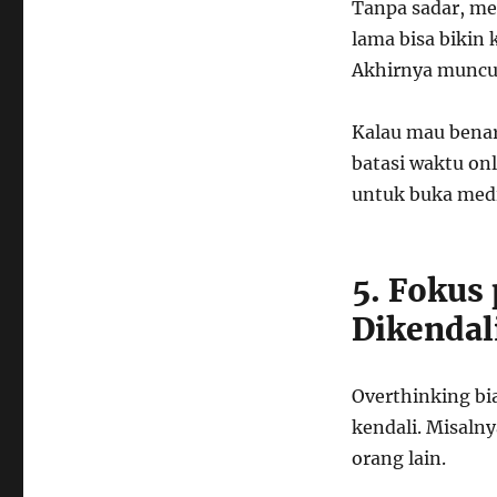
Tanpa sadar, med
lama bisa bikin
Akhirnya muncul 
Kalau mau benar
batasi waktu onl
untuk buka medi
5. Fokus
Dikendal
Overthinking bi
kendali. Misaln
orang lain.