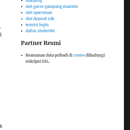
mahjong
slot gacor gampang maxwin
slot spaceman
slot deposit 10k
woy99 login
.
daftar sbobet88
i
Partner Resmi
Keamanan data pribadi di
coy99
dilindungi
enkripsi SSL.
k