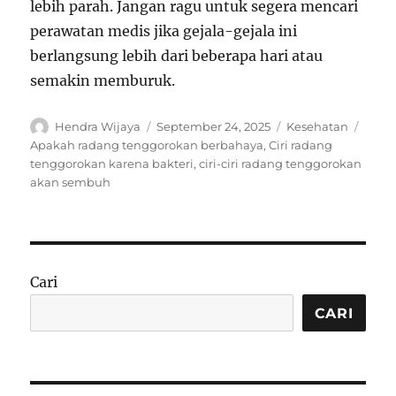
lebih parah. Jangan ragu untuk segera mencari
perawatan medis jika gejala-gejala ini
berlangsung lebih dari beberapa hari atau
semakin memburuk.
Author
Posted
Categories
Tags
Hendra Wijaya
September 24, 2025
Kesehatan
on
Apakah radang tenggorokan berbahaya
,
Ciri radang
tenggorokan karena bakteri
,
ciri-ciri radang tenggorokan
akan sembuh
Cari
CARI