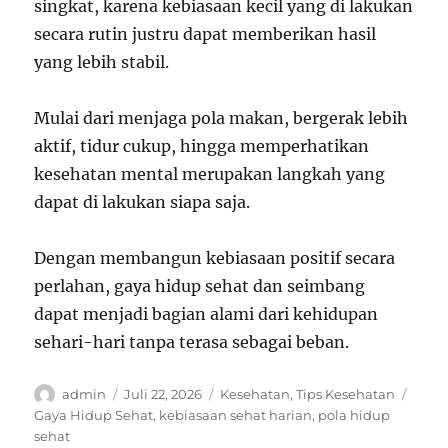
singkat, karena kebiasaan kecil yang di lakukan
secara rutin justru dapat memberikan hasil
yang lebih stabil.
Mulai dari menjaga pola makan, bergerak lebih
aktif, tidur cukup, hingga memperhatikan
kesehatan mental merupakan langkah yang
dapat di lakukan siapa saja.
Dengan membangun kebiasaan positif secara
perlahan, gaya hidup sehat dan seimbang
dapat menjadi bagian alami dari kehidupan
sehari-hari tanpa terasa sebagai beban.
Author
Posted
Categories
Tags
admin
Juli 22, 2026
Kesehatan
,
Tips Kesehatan
on
Gaya Hidup Sehat
,
kebiasaan sehat harian
,
pola hidup
sehat