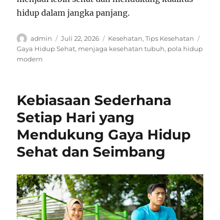
hidup dalam jangka panjang.
Author
Posted
Categories
Tags
admin
Juli 22, 2026
Kesehatan
,
Tips Kesehatan
on
Gaya Hidup Sehat
,
menjaga kesehatan tubuh
,
pola hidup
modern
Kebiasaan Sederhana
Setiap Hari yang
Mendukung Gaya Hidup
Sehat dan Seimbang