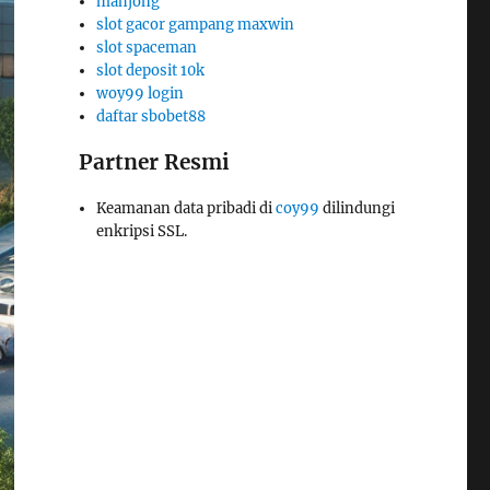
mahjong
slot gacor gampang maxwin
slot spaceman
slot deposit 10k
woy99 login
daftar sbobet88
Partner Resmi
Keamanan data pribadi di
coy99
dilindungi
enkripsi SSL.