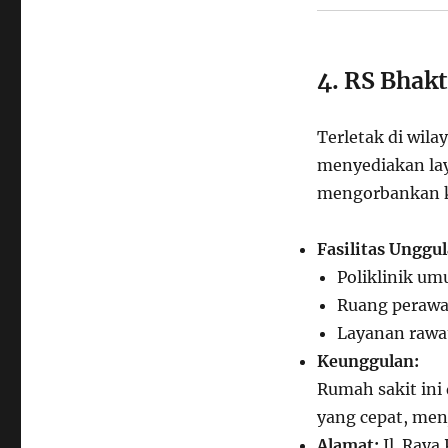
4. RS Bhak
Terletak di wil
menyediakan lay
mengorbankan k
Fasilitas Unggul
Poliklinik um
Ruang perawat
Layanan rawa
Keunggulan:
Rumah sakit ini
yang cepat, menj
Alamat:
Jl. Raya