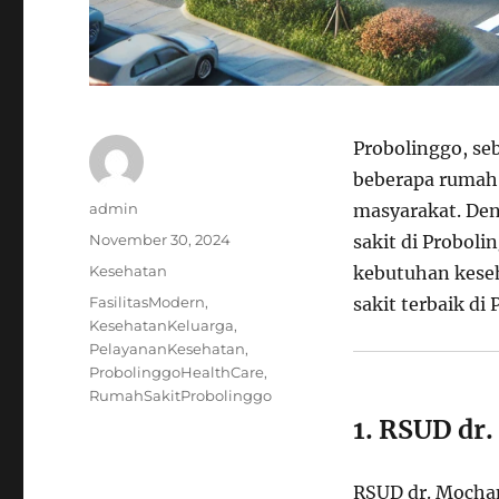
Probolinggo, seb
beberapa rumah 
Author
admin
masyarakat. Den
Posted
November 30, 2024
sakit di Probol
on
Categories
Kesehatan
kebutuhan keseh
Tags
FasilitasModern
,
sakit terbaik di
KesehatanKeluarga
,
PelayananKesehatan
,
ProbolinggoHealthCare
,
RumahSakitProbolinggo
1. RSUD dr
RSUD dr. Mocha