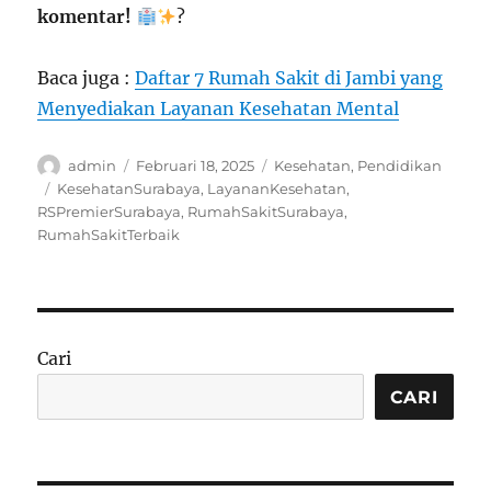
komentar!
?
Baca juga :
Daftar 7 Rumah Sakit di Jambi yang
Menyediakan Layanan Kesehatan Mental
Author
Posted
Categories
admin
Februari 18, 2025
Kesehatan
,
Pendidikan
on
Tags
KesehatanSurabaya
,
LayananKesehatan
,
RSPremierSurabaya
,
RumahSakitSurabaya
,
RumahSakitTerbaik
Cari
CARI