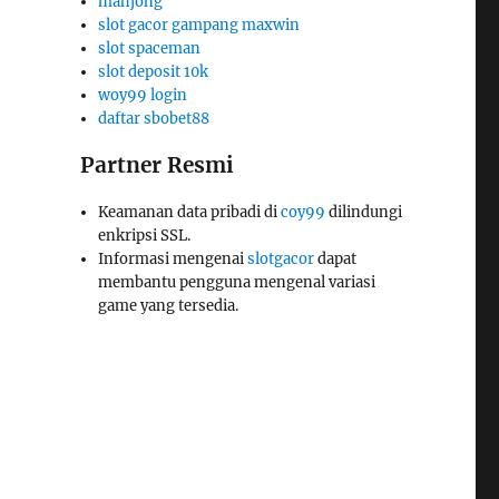
mahjong
slot gacor gampang maxwin
slot spaceman
slot deposit 10k
woy99 login
daftar sbobet88
Partner Resmi
Keamanan data pribadi di
coy99
dilindungi
enkripsi SSL.
Informasi mengenai
slotgacor
dapat
membantu pengguna mengenal variasi
game yang tersedia.