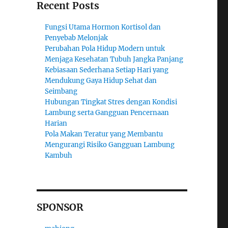
Recent Posts
Fungsi Utama Hormon Kortisol dan
Penyebab Melonjak
Perubahan Pola Hidup Modern untuk
Menjaga Kesehatan Tubuh Jangka Panjang
Kebiasaan Sederhana Setiap Hari yang
Mendukung Gaya Hidup Sehat dan
Seimbang
Hubungan Tingkat Stres dengan Kondisi
Lambung serta Gangguan Pencernaan
Harian
Pola Makan Teratur yang Membantu
Mengurangi Risiko Gangguan Lambung
Kambuh
SPONSOR