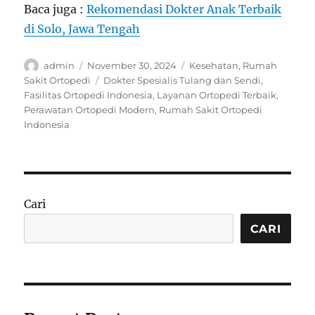
Baca juga :
Rekomendasi Dokter Anak Terbaik
di Solo, Jawa Tengah
Author
Posted
Categories
admin
November 30, 2024
Kesehatan
,
Rumah
on
Tags
Sakit Ortopedi
Dokter Spesialis Tulang dan Sendi
,
Fasilitas Ortopedi Indonesia
,
Layanan Ortopedi Terbaik
,
Perawatan Ortopedi Modern
,
Rumah Sakit Ortopedi
Indonesia
Cari
CARI