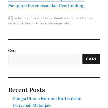
Mengurai Kecemasan dan Overthinking
Author
Posted
Categories
Tags
admin
Juni 21, 2026
Kesehatan
cara hidup
on
sehat
,
manfaat olahraga
,
olahraga rutin
Cari
CARI
Recent Posts
Fungsi Utama Hormon Kortisol dan
Penyebab Melonjak