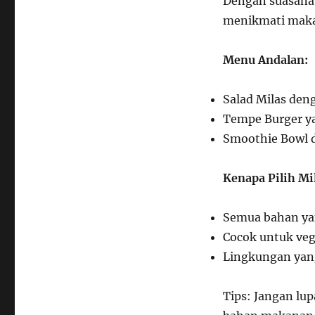
Dengan suasana 
menikmati makan
Menu Andalan:
Salad Milas den
Tempe Burger ya
Smoothie Bowl d
Kenapa Pilih Mi
Semua bahan yan
Cocok untuk veg
Lingkungan yan
Tips: Jangan l