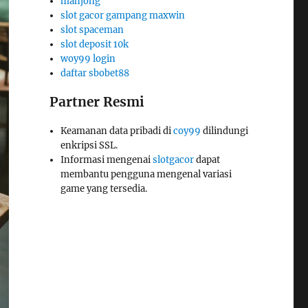
mahjong
slot gacor gampang maxwin
slot spaceman
slot deposit 10k
woy99 login
daftar sbobet88
Partner Resmi
Keamanan data pribadi di
coy99
dilindungi
enkripsi SSL.
Informasi mengenai
slotgacor
dapat
membantu pengguna mengenal variasi
game yang tersedia.