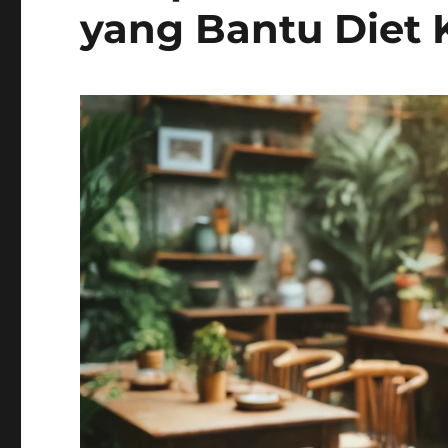
yang Bantu Diet