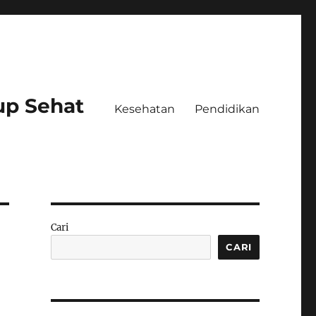
up Sehat
Kesehatan
Pendidikan
Cari
CARI