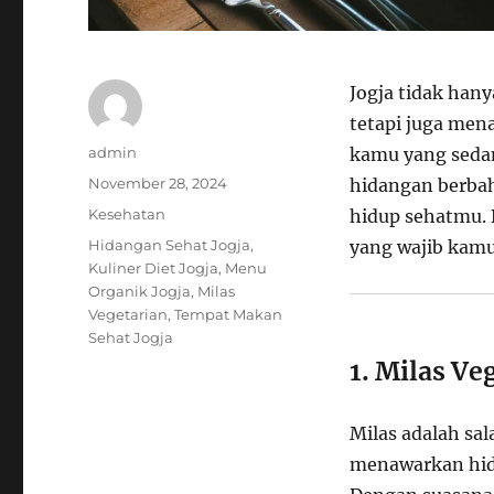
Jogja tidak hany
tetapi juga men
Author
admin
kamu yang sedan
Posted
November 28, 2024
hidangan berba
on
Categories
Kesehatan
hidup sehatmu. 
Tags
Hidangan Sehat Jogja
,
yang wajib kamu
Kuliner Diet Jogja
,
Menu
Organik Jogja
,
Milas
Vegetarian
,
Tempat Makan
Sehat Jogja
1. Milas Ve
Milas adalah sal
menawarkan hida