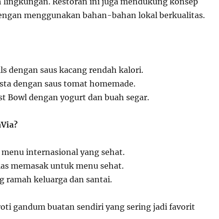
 lingkungan. Restoran ini juga mendukung konsep
engan menggunakan bahan-bahan lokal berkualitas.
ls dengan saus kacang rendah kalori.
sta dengan saus tomat homemade.
st Bowl dengan yogurt dan buah segar.
aVia?
n menu internasional yang sehat.
as memasak untuk menu sehat.
 ramah keluarga dan santai.
roti gandum buatan sendiri yang sering jadi favorit