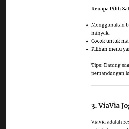
Kenapa Pilih Sa
Menggunakan ba
minyak.
Cocok untuk ma
Pilihan menu yan
Tips: Datang s
pemandangan la
3. ViaVia Jo
ViaVia adalah r