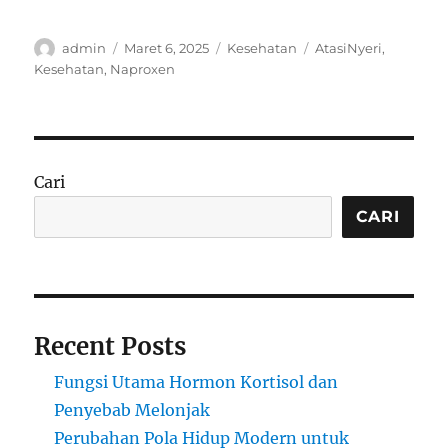
Author
Posted
Categories
Tags
admin
Maret 6, 2025
Kesehatan
AtasiNyeri
,
on
Kesehatan
,
Naproxen
Cari
CARI
Recent Posts
Fungsi Utama Hormon Kortisol dan
Penyebab Melonjak
Perubahan Pola Hidup Modern untuk