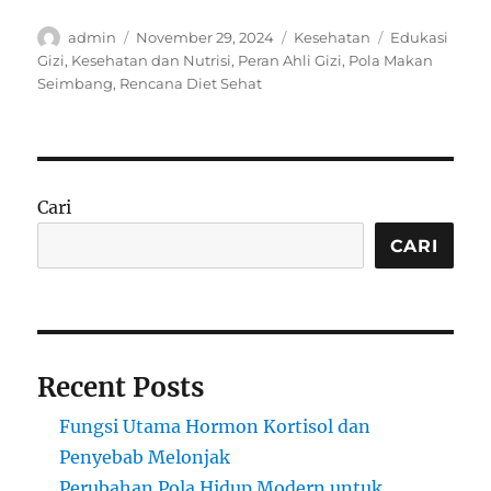
Author
Posted
Categories
Tags
admin
November 29, 2024
Kesehatan
Edukasi
on
Gizi
,
Kesehatan dan Nutrisi
,
Peran Ahli Gizi
,
Pola Makan
Seimbang
,
Rencana Diet Sehat
Cari
CARI
Recent Posts
Fungsi Utama Hormon Kortisol dan
Penyebab Melonjak
Perubahan Pola Hidup Modern untuk