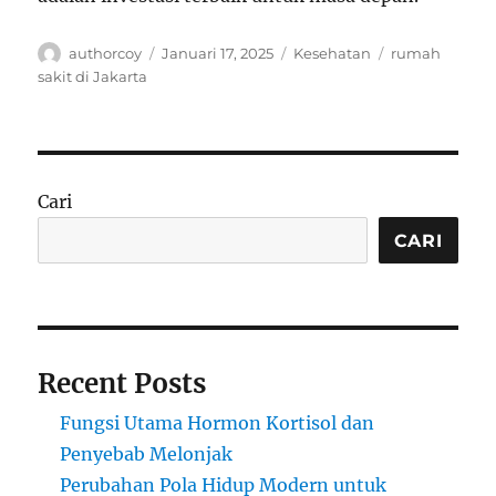
Author
Posted
Categories
Tags
authorcoy
Januari 17, 2025
Kesehatan
rumah
on
sakit di Jakarta
Cari
CARI
Recent Posts
Fungsi Utama Hormon Kortisol dan
Penyebab Melonjak
Perubahan Pola Hidup Modern untuk