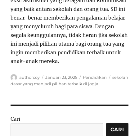
ekstrakurikuler yang beragam dan komunikasi
yang baik antara sekolah dan orang tua. SD ini
benar-benar memberikan pengalaman belajar
yang menyeluruh bagi para siswa. Dengan
segala keunggulannya, tidak heran jika sekolah
ini menjadi pilihan utama bagi orang tua yang
ingin memberikan pendidikan terbaik untuk
anak-anak mereka.
Author
Posted
Categories
Tags
authorcoy
Januari 23, 2025
Pendidikan
sekolah
on
dasar yang menjadi pilihan terbaik di jogja
Cari
CARI