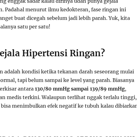
ng enggak sadar kalau dirinya udah punya gejala
n. Padahal menurut ilmu kedokteran, fase ringan ini
anget buat dicegah sebelum jadi lebih parah. Yuk, kita
alanya satu per satu!
ejala Hipertensi Ringan?
an adalah kondisi ketika tekanan darah seseorang mulai
normal, tapi belum sampai ke level yang parah. Biasanya
erkisar antara
130/80 mmHg sampai 139/89 mmHg
,
 medis terkini. Walaupun terlihat nggak terlalu tinggi,
p bisa menimbulkan efek negatif ke tubuh kalau dibiarka