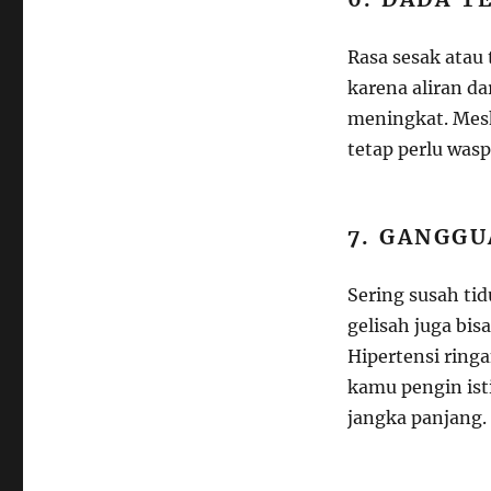
Rasa sesak atau t
karena aliran d
meningkat. Mesk
tetap perlu was
7. GANGGU
Sering susah ti
gelisah juga bi
Hipertensi ring
kamu pengin isti
jangka panjang.