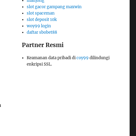
mahjong
slot gacor gampang maxwin
slot spaceman
slot deposit 10k
woy99 login
daftar sbobet88
Partner Resmi
Keamanan data pribadi di
coy99
dilindungi
enkripsi SSL.
n