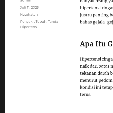
Author
admin
banyak orang ya
Posted
Juli 11, 2025
hipertensi ringa
on
Categories
Kesehatan
justru penting b
Tags
Penyakit Tubuh
,
Tanda
bahas gejala-gej
Hipertensi
Apa Itu G
Hipertensi ring
naik dari batas 
tekanan darah b
menurut pedoman
kondisi ini teta
terus.