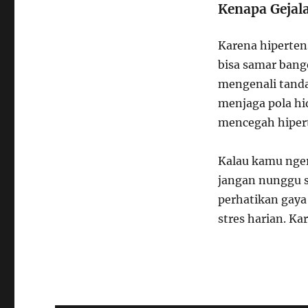
Kenapa Gejala
Karena hipertens
bisa samar bange
mengenali tanda-
menjaga pola hid
mencegah hipert
Kalau kamu nger
jangan nunggu s
perhatikan gaya
stres harian. K