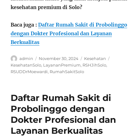
kesehatan premium di Solo?
Baca juga :
Daftar Rumah Sakit di Probolinggo
dengan Dokter Profesional dan Layanan
Berkualitas
Author
Posted
Categories
Tags
admin
November 30, 2024
Kesehatan
on
KesehatanSolo
,
LayananPremium
,
RSHJihSolo
,
RSUDDrMoewardi
,
RumahSakitSolo
Daftar Rumah Sakit di
Probolinggo dengan
Dokter Profesional dan
Layanan Berkualitas