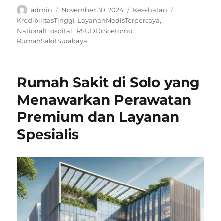
Author
Posted
Categories
Tags
admin
November 30, 2024
Kesehatan
on
KredibilitasTinggi
,
LayananMedisTerpercaya
,
NationalHospital.
,
RSUDDrSoetomo
,
RumahSakitSurabaya
Rumah Sakit di Solo yang
Menawarkan Perawatan
Premium dan Layanan
Spesialis