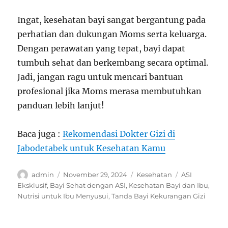
Ingat, kesehatan bayi sangat bergantung pada
perhatian dan dukungan Moms serta keluarga.
Dengan perawatan yang tepat, bayi dapat
tumbuh sehat dan berkembang secara optimal.
Jadi, jangan ragu untuk mencari bantuan
profesional jika Moms merasa membutuhkan
panduan lebih lanjut!
Baca juga :
Rekomendasi Dokter Gizi di
Jabodetabek untuk Kesehatan Kamu
Author
Posted
Categories
Tags
admin
November 29, 2024
Kesehatan
ASI
on
Eksklusif
,
Bayi Sehat dengan ASI
,
Kesehatan Bayi dan Ibu
,
Nutrisi untuk Ibu Menyusui
,
Tanda Bayi Kekurangan Gizi