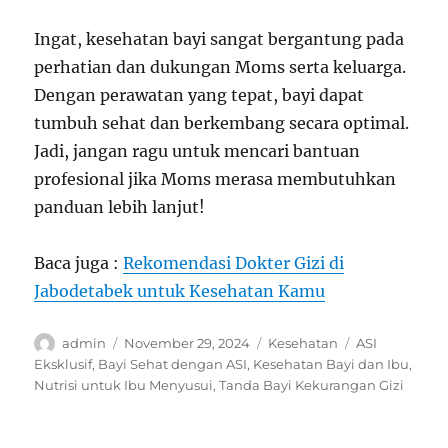
Ingat, kesehatan bayi sangat bergantung pada
perhatian dan dukungan Moms serta keluarga.
Dengan perawatan yang tepat, bayi dapat
tumbuh sehat dan berkembang secara optimal.
Jadi, jangan ragu untuk mencari bantuan
profesional jika Moms merasa membutuhkan
panduan lebih lanjut!
Baca juga :
Rekomendasi Dokter Gizi di
Jabodetabek untuk Kesehatan Kamu
Author
Posted
Categories
Tags
admin
November 29, 2024
Kesehatan
ASI
on
Eksklusif
,
Bayi Sehat dengan ASI
,
Kesehatan Bayi dan Ibu
,
Nutrisi untuk Ibu Menyusui
,
Tanda Bayi Kekurangan Gizi