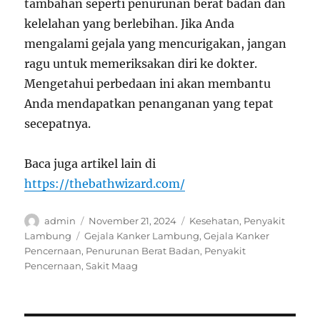
tambahan seperti penurunan berat badan dan
kelelahan yang berlebihan. Jika Anda
mengalami gejala yang mencurigakan, jangan
ragu untuk memeriksakan diri ke dokter.
Mengetahui perbedaan ini akan membantu
Anda mendapatkan penanganan yang tepat
secepatnya.
Baca juga artikel lain di
https://thebathwizard.com/
Author
Posted
Categories
admin
November 21, 2024
Kesehatan
,
Penyakit
on
Tags
Lambung
Gejala Kanker Lambung
,
Gejala Kanker
Pencernaan
,
Penurunan Berat Badan
,
Penyakit
Pencernaan
,
Sakit Maag