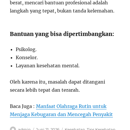
berat, mencari bantuan profesional adalah
langkah yang tepat, bukan tanda kelemahan.
Bantuan yang bisa dipertimbangkan:
Psikolog.
Konselor.
Layanan kesehatan mental.
Oleh karena itu, masalah dapat ditangani
secara lebih tepat dan terarah.
Baca Juga :
Manfaat Olahraga Rutin untuk
Menjaga Kebugaran dan Mencegah Penyakit
Author
Posted
Categories
admin
Juni 21, 2026
Kesehatan
,
Tips Kesehatan