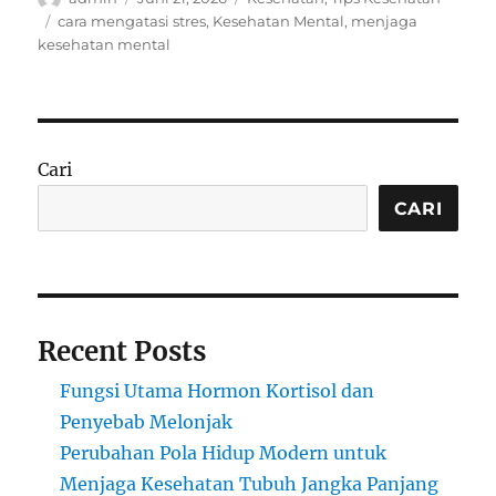
on
Tags
cara mengatasi stres
,
Kesehatan Mental
,
menjaga
kesehatan mental
Cari
CARI
Recent Posts
Fungsi Utama Hormon Kortisol dan
Penyebab Melonjak
Perubahan Pola Hidup Modern untuk
Menjaga Kesehatan Tubuh Jangka Panjang