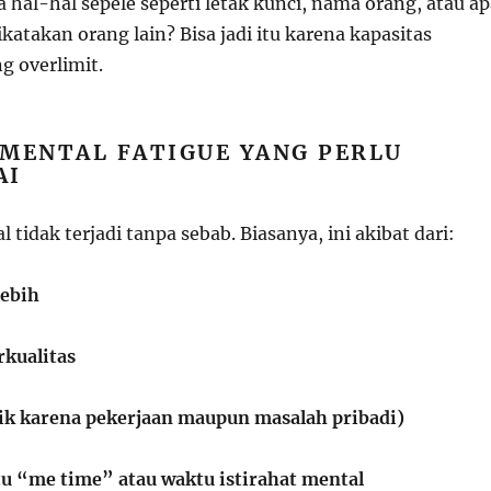
a hal-hal sepele seperti letak kunci, nama orang, atau ap
ikatakan orang lain? Bisa jadi itu karena kapasitas
 overlimit.
 MENTAL FATIGUE YANG PERLU
AI
 tidak terjadi tanpa sebab. Biasanya, ini akibat dari:
lebih
rkualitas
aik karena pekerjaan maupun masalah pribadi)
 “me time” atau waktu istirahat mental