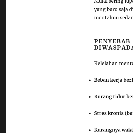
Mulai sering lup
yang baru saja d
mentalmu sedang
PENYEBAB
DIWASPAD
Kelelahan mental
Beban kerja ber
Kurang tidur be
Stres kronis (b
Kurangnya waktu