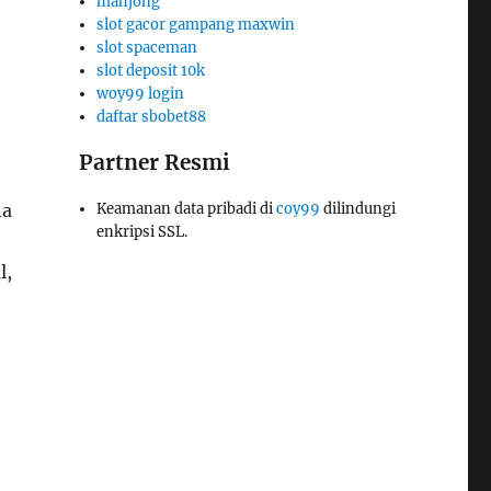
mahjong
slot gacor gampang maxwin
slot spaceman
slot deposit 10k
woy99 login
daftar sbobet88
Partner Resmi
na
Keamanan data pribadi di
coy99
dilindungi
enkripsi SSL.
l,