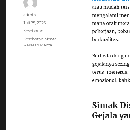
atau mudah ters
Author
admin
mengalami
ment
Posted
Juli 25, 2025
mana otak merasa
on
Categories
Kesehatan
pekerjaan, beba
Tags
Kesehatan Mental
,
berkualitas.
Masalah Mental
Berbeda dengan k
gejalanya sering
terus-menerus, 
emosional, bahk
Simak Di
Gejala y