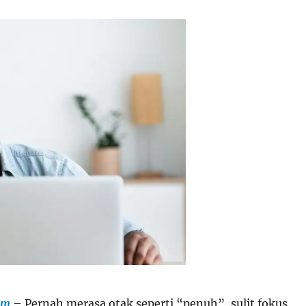
om
– Pernah merasa otak seperti “penuh”, sulit fokus,