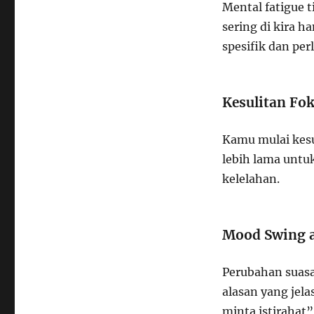
Mental fatigue 
sering di kira h
spesifik dan pe
Kesulitan Fo
Kamu mulai kesu
lebih lama untu
kelelahan.
Mood Swing 
Perubahan suasa
alasan yang jela
minta istirahat”